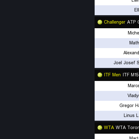
Lai
El
Challenger
ATP C
Miche
Math
Alexand
Joel Josef 
ITF Men
ITF M15
Marce
Vlady
Gregor H
Linus 
WTA
WTA Toron
Mart