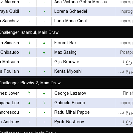
ez Alarcon
-
-
Ana Victoria Gobbi Monllau
inprog
rraya Guidi
-
-
Lorena Schaedel
inprog
a Sanchez
-
-
Luna Maria Cinalli
inprog
hallenger Istanbul, Main Draw
lia Simakin
۱
۰
Florent Bax
inprog
 Ghibaudo
۱
۰
Max Basing
Postp
i Matsuda
-
-
Gijs Brouwer
بازی شروع نشده است
s Poullain
-
-
Kenta Miyoshi
بازی شروع نشده است
hallenger Plovdiv 2, Main Draw
hez Jover
۲
۰
George Lazarov
Finis
mpana Lee
۰
۱
Gabriele Piraino
inprog
-
-
Radu Mihai Papoe
بازی شروع نشده است
an Andreev
-
-
Pyotr Nesterov
بازی شروع نشده است