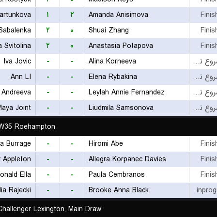
Bartunkova
۱
۲
Amanda Anisimova
Finis
Sabalenka
۲
۰
Shuai Zhang
Finis
a Svitolina
۲
۰
Anastasia Potapova
Finis
Iva Jovic
-
-
Alina Korneeva
بازی شروع نشده است
Ann LI
-
-
Elena Rybakina
بازی شروع نشده است
a Andreeva
-
-
Leylah Annie Fernandez
بازی شروع نشده است
Maya Joint
-
-
Liudmila Samsonova
بازی شروع نشده است
 W35 Roehampton
a Burrage
-
-
Hiromi Abe
Finis
y Appleton
-
-
Allegra Korpanec Davies
Finis
onald Ella
-
-
Paula Cembranos
Finis
ia Rajecki
-
-
Brooke Anna Black
inprog
hallenger Lexington, Main Draw