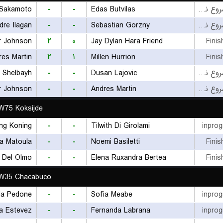
 Sakamoto
-
-
Edas Butvilas
بازی شروع نشده است
dre Ilagan
-
-
Sebastian Gorzny
بازی شروع نشده است
r Johnson
۲
۰
Jay Dylan Hara Friend
Finis
res Martin
۲
۱
Millen Hurrion
Finis
h Shelbayh
-
-
Dusan Lajovic
بازی شروع نشده است
r Johnson
-
-
Andres Martin
بازی شروع نشده است
W75 Koksijde
ing Koning
-
-
Tilwith Di Girolami
inprog
a Matoula
-
-
Noemi Basiletti
Finis
i Del Olmo
-
-
Elena Ruxandra Bertea
Finis
 W35 Chacabuco
ia Pedone
-
-
Sofia Meabe
inprog
a Estevez
-
-
Fernanda Labrana
inprog