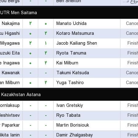
zou Bergs
-
-
Ben Shelton
بازی شروع نشده است
UTR Men Saitama
 Nakajima
۲
۰
Manato Uchida
Cance
ku Higashi
۰
۲
Kotaro Matsumura
Cance
 Miyagawa
۲
۱
Jacob Kailiang Shen
Finis
uzuki Eita
۰
۲
Ryota Tanuma
Finis
e Inagawa
۰
۲
Kai Milburn
Finis
u Kawanak
-
-
Takumi Katsuda
Cance
an Milburn
۰
۲
Yuga Tashiro
Cance
 Kazakhstan Astana
Sornlaksup
-
-
Ivan Gretskiy
Finis
leshivtsev
-
-
Ryo Tabata
Finis
y Paparkar
-
-
Martin Borisiouk
Finis
ikita Ianin
-
-
Damir Zhalgasbay
Finis