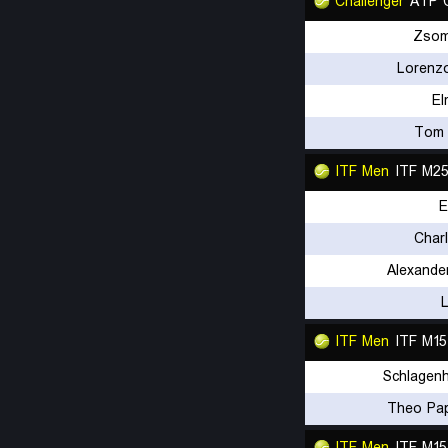
Challenger
ATP C
Zsom
Lorenzo
El
Tom 
ITF Men
ITF M2
E
Char
Alexande
ITF Men
ITF M15
Schlagen
Theo Pa