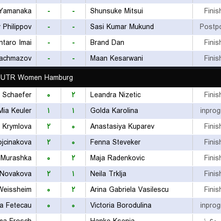
 Yamanaka
-
-
Shunsuke Mitsui
Finis
 Philippov
-
-
Sasi Kumar Mukund
Postp
ntaro Imai
-
-
Brand Dan
Finis
Kachmazov
-
-
Maan Kesarwani
Finis
UTR Women Hamburg
 Schaefer
۰
۲
Leandra Nizetic
Finis
Mia Keuler
۱
۱
Golda Karolina
inprog
e Krymlova
۲
۰
Anastasiya Kuparev
Finis
ojcinakova
۲
۰
Fenna Steveker
Finis
 Murashka
۰
۲
Maja Radenkovic
Finis
 Novakova
۲
۱
Neila Trklja
Finis
Weissheim
۰
۲
Arina Gabriela Vasilescu
Finis
na Fetecau
۰
۰
Victoria Borodulina
inprog