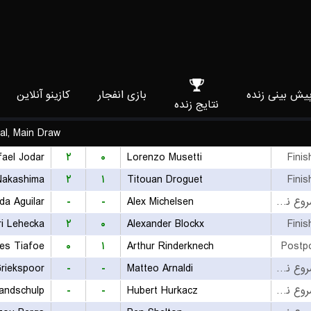
یش بینی زنده
بازی انفجار
کازینو آنلاین
نتایج زنده
al, Main Draw
fael Jodar
۲
۰
Lorenzo Musetti
Finis
Nakashima
۲
۱
Titouan Droguet
Finis
da Aguilar
-
-
Alex Michelsen
بازی شروع نشده است
ri Lehecka
۲
۰
Alexander Blockx
Finis
es Tiafoe
۰
۱
Arthur Rinderknech
Postp
Griekspoor
-
-
Matteo Arnaldi
بازی شروع نشده است
andschulp
-
-
Hubert Hurkacz
بازی شروع نشده است