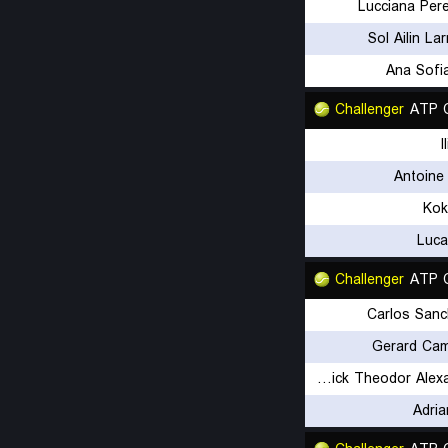
Lucciana Per
Sol Ailin La
Ana Sofi
Challenger
ATP C
I
Antoine
Kok
Luca
Challenger
ATP C
Carlos Sanc
Gerard Ca
Yannick Theodor Alexandrescou
Adri