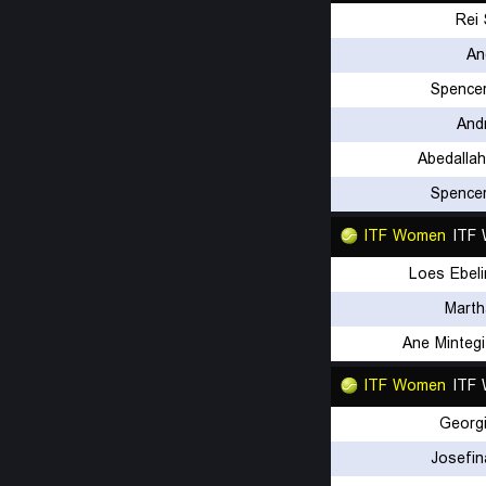
Rei
An
Spence
And
Abedalla
Spence
ITF Women
ITF 
Loes Ebel
Marth
Ane Minteg
ITF Women
ITF
Georg
Josefin