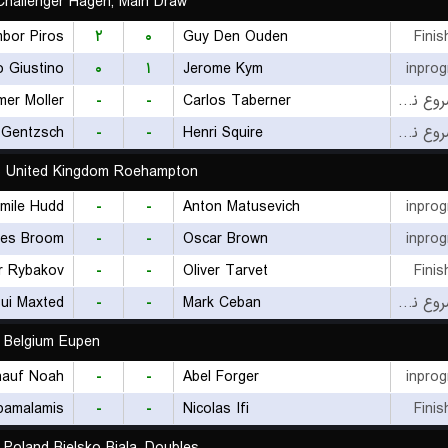
hallenger Hagen, Main Draw
bor Piros
۲
۰
Guy Den Ouden
Finis
 Giustino
۰
۱
Jerome Kym
inprog
mer Moller
-
-
Carlos Taberner
بازی شروع نشده است
Gentzsch
-
-
Henri Squire
بازی شروع نشده است
5 United Kingdom Roehampton
mile Hudd
-
-
Anton Matusevich
inprog
les Broom
-
-
Oscar Brown
inprog
r Rybakov
-
-
Oliver Tarvet
Finis
Lui Maxted
-
-
Mark Ceban
بازی شروع نشده است
 Belgium Eupen
hauf Noah
-
-
Abel Forger
inprog
pamalamis
-
-
Nicolas Ifi
Finis