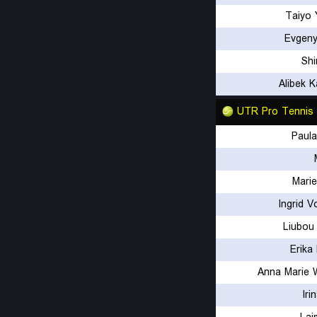
Taiyo
Evgeny
Shi
Alibek 
UTR Pro Tennis
Paula
Mari
Ingrid V
Liubou
Erika
Anna Marie 
Iri