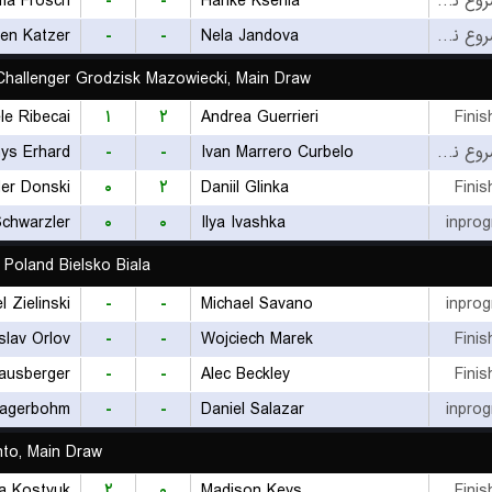
ma Frosch
-
-
Hanke Ksenia
بازی شروع نشده است
len Katzer
-
-
Nela Jandova
بازی شروع نشده است
hallenger Grodzisk Mazowiecki, Main Draw
le Ribecai
۱
۲
Andrea Guerrieri
Finis
ys Erhard
-
-
Ivan Marrero Curbelo
بازی شروع نشده است
er Donski
۰
۲
Daniil Glinka
Finis
Schwarzler
۰
۰
Ilya Ivashka
inprog
 Poland Bielsko Biala
l Zielinski
-
-
Michael Savano
inprog
slav Orlov
-
-
Wojciech Marek
Finis
ausberger
-
-
Alec Beckley
Finis
Lagerbohm
-
-
Daniel Salazar
inprog
to, Main Draw
a Kostyuk
۲
۰
Madison Keys
Finis