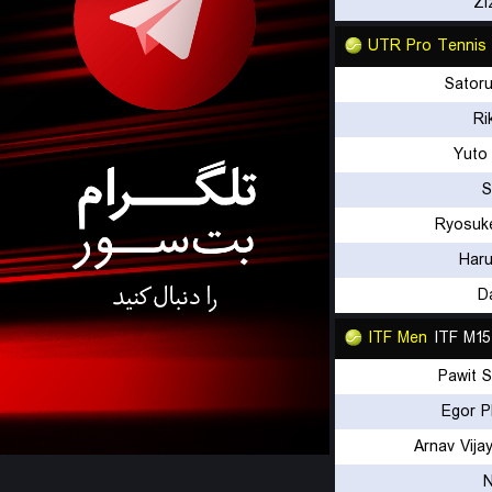
Zi
UTR Pro Tennis
Satoru
Ri
Yuto
S
Ryosuk
Har
D
ITF Men
ITF M15
Pawit 
Egor P
Arnav Vija
N