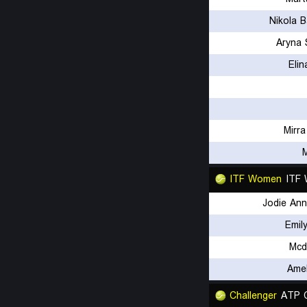
Nikola 
Aryna 
Elin
Mirr
ITF Women
ITF
Jodie Ann
Emil
Mcd
Amel
Challenger
ATP C