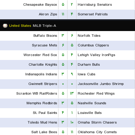
Chesapeake Baysox
۵
۲
Harrisburg Senators
Akron Zips
۱۱
۴
Somerset Patriots
United States
MiLB Triple-A
Buffalo Bisons
۳
۶
Norfolk Tides
Syracuse Mets
۶
۵
Columbus Clippers
Worcester Red Sox
۵
۴
Lehigh Valley IronPigs
Charlotte Knights
۵
۴
Durham Bulls
Indianapolis Indians
۳
۹
Iowa Cubs
Gwinnett Stripers
۰
۰
Jacksonville Jumbo Shrimp
Scranton WB RailRiders
۵
۱۳
Rochester Red Wings
Memphis Redbirds
۳
۵
Nashville Sounds
St. Paul Saints
۴
۱
Louisville Bats
Toledo Mud Hens
۳
۱۰
Omaha Storm Chasers
Salt Lake Bees
۵
۱۱
Oklahoma City Comets