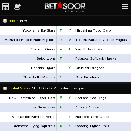
Japan
NPB
Yokohama BayStars
۴
۳
Hiroshima Toyo Carp
Hokkaido Nippon Ham Fighters
۰
۶
Tohoku Rakuten Golden Eagles
Yomiuri Giants
۸
۲
Yakult Swallows
Seibu Lions
۲
۱
Fukuoka Softbank Hawks
Hanshin Tigers
۱
۷
Chunichi Dragons
Chiba Lotte Marines
۴
۱
Orix Buffaloes
United States
MiLB Double-A Eastern League
New Hampshire Fisher Cats
۴
۷
Portland Sea Dogs
Erie Seawolves
۱۰
۱
Altoona Curve
Binghamton Rumble Ponies
۱
۰
Hartford Yard Goats
Richmond Flying Squirrels
۱۰
۹
Reading Fightin Phils