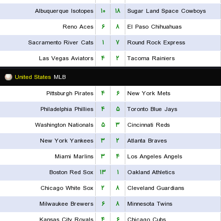
Albuquerque Isotopes
۱۰
۱۸
Sugar Land Space Cowboys
Reno Aces
۶
۸
El Paso Chihuahuas
Sacramento River Cats
۱
۷
Round Rock Express
Las Vegas Aviators
۴
۲
Tacoma Rainiers
United States
MLB
Pittsburgh Pirates
۴
۶
New York Mets
Philadelphia Phillies
۴
۵
Toronto Blue Jays
Washington Nationals
۵
۳
Cincinnati Reds
New York Yankees
۳
۲
Atlanta Braves
Miami Marlins
۳
۴
Los Angeles Angels
Boston Red Sox
۱۳
۱
Oakland Athletics
Chicago White Sox
۲
۸
Cleveland Guardians
Milwaukee Brewers
۶
۸
Minnesota Twins
Kansas City Royals
۴
۶
Chicago Cubs