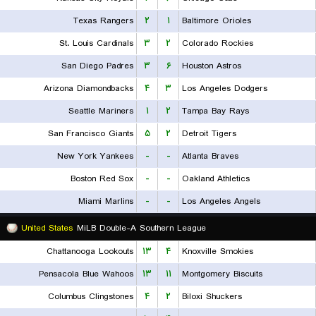
Texas Rangers
۲
۱
Baltimore Orioles
St. Louis Cardinals
۳
۲
Colorado Rockies
San Diego Padres
۳
۶
Houston Astros
Arizona Diamondbacks
۴
۳
Los Angeles Dodgers
Seattle Mariners
۱
۲
Tampa Bay Rays
San Francisco Giants
۵
۲
Detroit Tigers
New York Yankees
-
-
Atlanta Braves
Boston Red Sox
-
-
Oakland Athletics
Miami Marlins
-
-
Los Angeles Angels
United States
MiLB Double-A Southern League
Chattanooga Lookouts
۱۳
۴
Knoxville Smokies
Pensacola Blue Wahoos
۱۳
۱۱
Montgomery Biscuits
Columbus Clingstones
۴
۲
Biloxi Shuckers