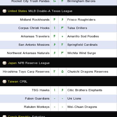
Rocket City Trash Pandas
۱۰
۴
Birmingham Barons
United States
MiLB Double-A Texas League
Midland Rockhounds
۴
۶
Frisco Roughriders
Corpus Christi Hooks
۱
۳
Tulsa Drillers
Arkansas Travelers
۴
۰
Amarillo Sod Poodles
San Antonio Missions
۶
۲
Springfield Cardinals
Northwest Arkansas Naturals
۶
۳
Wichita Wind Surge
Japan
NPB Reserve League
Hiroshima Toyo Carp Reserves
۲
۵
Chunichi Dragons Reserves
Taiwan
CPBL
TSG Hawks
۱
۶
Citic Brothers Elephants
Fubon Guardians
-
-
Uni Lions
Rakuten Monkeys
-
-
Wei-Chuan Dragons
Czech Republic
Extraliga